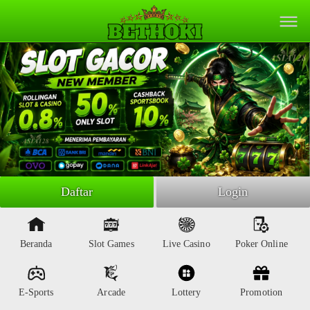
Tentang Kami
Author
Panduan Bermain
F.A.Q
Daftar
Login
Beranda
Slot Games
Live Casino
Poker Online
E-Sports
Arcade
Lottery
Promotion