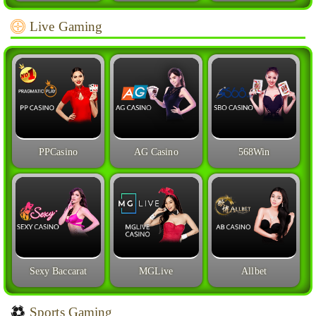
Live Gaming
PPCasino
AG Casino
568Win
Sexy Baccarat
MGLive
Allbet
Sports Gaming