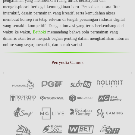
pengalaman yang memberikan ruang untuk beradaptasi dan
mengeksplorasi berbagai kemungkinan baru. Perpaduan antara fitur
interaktif, desain permainan yang kreatif, serta kemudahan akses
membuat konsep ini tetap relevan di tengah persaingan industri digital
yang semakin kompetitif. Dengan inovasi yang terus berkembang dari
waktu ke waktu,
Bethoki
memandang bahwa pola permainan yang
dinamis akan terus menjadi bagian penting dalam menghadirkan hiburan
online yang segar, menarik, dan penuh variasi.
Penyedia Games